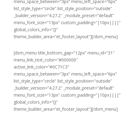
menu_space_between=”3px” menu_left_space=”6px”
list_style_type=”circle” list_style_position=”outside”
_builder_version=”4.27.2″ _module_preset=”default”
menu_font_size=”13px” custom_padding=”|10px||||”
global_colors_info=”{}”
theme_builder_area=”et_footer_layout”][/dsm_menu]
[dsm_menu title_bottom_gap=”12px” menu_id=”31″
menu_link_text_color=”#000000″
active_link_color=”#0C71C3″
menu_space_between=”3px” menu_left_space=”6px”
list_style_type=”circle” list_style_position=”outside”
_builder_version=”4.27.2″ _module_preset=”default”
menu_font_size=”13px” custom_padding=”|10px||||”
global_colors_info=”{}”
theme_builder_area=”et_footer_layout”][/dsm_menu]