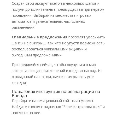
Создай свой аккаунт всего за несколько шагов и
получи дополнительные преимущества при первом
посещении. Выбирай из множества игровых
автоматов и увлекательных настольных
развлечений.
Специальные предложения
позволят увеличить
шансы на выигрыш, так что не упусти возможность
воспользоваться уникальными акциями и
выгодными предложениями.
Присоединяйся сейчас, чтобы окунуться в мир
захватывающих приключений и щедрых наград. Не
откладывай на потом, начни выигрывать уже
сегодня!
Пошаговая инструкция по регистрации на
Вавада
Перейдите на официальный сайт платформы.
Найдите кнопку с надписью “Зарегистрироваться” и
нажмите на нее.