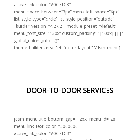
active_link_color=”#0C71C3″
menu_space_between=”3px” menu_left_space=”6px”
list_style_type=”circle” list_style_position=”outside”
_builder_version=”4.27.2″ _module_preset=”default”
menu_font_size=”13px” custom_padding=”|10px||||”
global_colors_info=”{}”
theme_builder_area=”et_footer_layout”][/dsm_menu]
DOOR-TO-DOOR SERVICES
[dsm_menu title_bottom_gap=”12px” menu_id=”28″
menu_link_text_color=”#000000″
active_link_color=”#0C71C3″