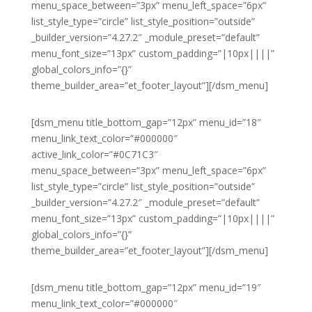
menu_space_between=”3px” menu_left_space=”6px”
list_style_type=”circle” list_style_position=”outside”
_builder_version=”4.27.2″ _module_preset=”default”
menu_font_size=”13px” custom_padding=”|10px||||”
global_colors_info=”{}”
theme_builder_area=”et_footer_layout”][/dsm_menu]
[dsm_menu title_bottom_gap=”12px” menu_id=”18″
menu_link_text_color=”#000000″
active_link_color=”#0C71C3″
menu_space_between=”3px” menu_left_space=”6px”
list_style_type=”circle” list_style_position=”outside”
_builder_version=”4.27.2″ _module_preset=”default”
menu_font_size=”13px” custom_padding=”|10px||||”
global_colors_info=”{}”
theme_builder_area=”et_footer_layout”][/dsm_menu]
[dsm_menu title_bottom_gap=”12px” menu_id=”19″
menu_link_text_color=”#000000″