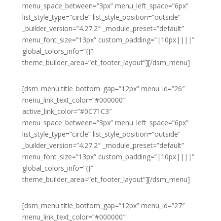
menu_space_between=”3px” menu_left_space=”6px”
list_style_type=”circle” list_style_position=”outside”
_builder_version=”4.27.2″ _module_preset=”default”
menu_font_size=”13px” custom_padding=”|10px||||”
global_colors_info=”{}”
theme_builder_area=”et_footer_layout”][/dsm_menu]
[dsm_menu title_bottom_gap=”12px” menu_id=”26″
menu_link_text_color=”#000000″
active_link_color=”#0C71C3″
menu_space_between=”3px” menu_left_space=”6px”
list_style_type=”circle” list_style_position=”outside”
_builder_version=”4.27.2″ _module_preset=”default”
menu_font_size=”13px” custom_padding=”|10px||||”
global_colors_info=”{}”
theme_builder_area=”et_footer_layout”][/dsm_menu]
[dsm_menu title_bottom_gap=”12px” menu_id=”27″
menu_link_text_color=”#000000″