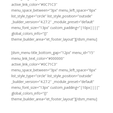
active_link_color=”#0C71C3″
menu_space_between=”3px” menu_left_space=”6px”
list_style_type=”circle” list_style_position=”outside”
_builder_version=”4.27.2″ _module_preset=”default”
menu_font_size=”13px” custom_padding=”|10px||||”
global_colors_info=”{}”
theme_builder_area=”et_footer_layout”][/dsm_menu]
[dsm_menu title_bottom_gap=”12px” menu_id=”15″
menu_link_text_color=”#000000″
active_link_color=”#0C71C3″
menu_space_between=”3px” menu_left_space=”6px”
list_style_type=”circle” list_style_position=”outside”
_builder_version=”4.27.2″ _module_preset=”default”
menu_font_size=”13px” custom_padding=”|10px||||”
global_colors_info=”{}”
theme_builder_area=”et_footer_layout”][/dsm_menu]