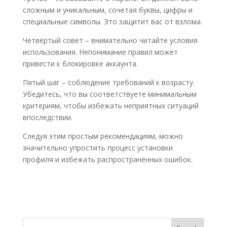
сложным и уникальным, сочетая буквы, цифры и
специальные символы. Это защитит вас от взлома.
Четвёртый совет – внимательно читайте условия
использования. Непонимание правил может
привести к блокировке аккаунта.
Пятый шаг – соблюдение требований к возрасту.
Убедитесь, что вы соответствуете минимальным
критериям, чтобы избежать неприятных ситуаций
впоследствии.
Следуя этим простым рекомендациям, можно
значительно упростить процесс установки
профиля и избежать распространённых ошибок.