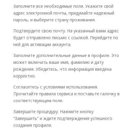
Заполните все необходимые поля. Укажите свой
адрес электронной почты, придумайте надежный
пароль, и выберите страну проживания.
Подтвердите свою почту. На указанный вами адрес
будет отправлено письмо с ссылкой. Перейдите по
ней для активации аккаунта.
Заполните дополнительные данные в профиле. Это
может включать ваше имя, фамилию и дату
рождения. Убедитесь, что информация введена
корректно.
Согласитесь с условиями использования.
Прочитайте правила сервиса и поставьте галочку в
соответствующем поле.
Завершите процедуру. Нажмите кнопку
“Завершить” и ждите подтверждения успешного
создания профиля.